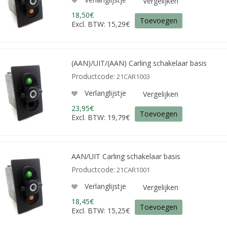
Vergelijken
18,50€
Toevoegen
Excl. BTW: 15,29€
(AAN)/UIT/(AAN) Carling schakelaar basis
Productcode:
21CAR1003
Verlanglijstje
Vergelijken
23,95€
Toevoegen
Excl. BTW: 19,79€
AAN/UIT Carling schakelaar basis
Productcode:
21CAR1001
Verlanglijstje
Vergelijken
18,45€
Toevoegen
Excl. BTW: 15,25€