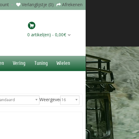
count
Verlanglijstje (0)
Afrekenen
0 artikel(en) - 0,00€
en
Vering
Tuning
Wielen
Weergeven:
tandaard
16