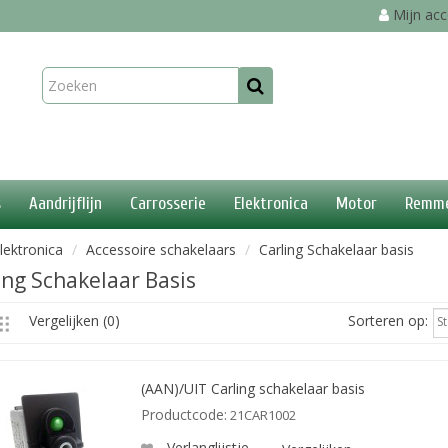
Mijn ac
s
Aandrijflijn
Carrosserie
Elektronica
Motor
Remm
lektronica
Accessoire schakelaars
Carling Schakelaar basis
ing Schakelaar Basis
Sorteren op:
Vergelijken (0)
S
(AAN)/UIT Carling schakelaar basis
Productcode:
21CAR1002
Verlanglijstje