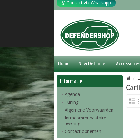
Contact via Whatsapp
Home
New Defender
Accessoire
E
Informatie
Carl
Agenda
Tuning
Algemene Voorwaarden
Intracommunautaire
levering
Contact opnemen