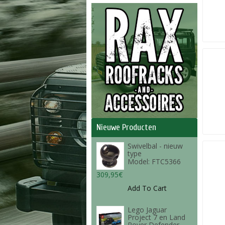
Nieuwe Producten
Swivelbal - nieuw
type
Model: FTC5366
309,95€
Add To Cart
Lego Jaguar
Project 7 en Land
Rover Defender