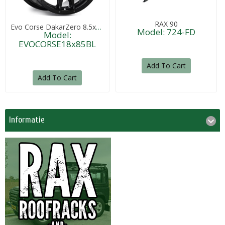
RAX 90
Evo Corse DakarZero 8.5x18" Zwart
Model: 724-FD
Model:
EVOCORSE18x85BL
1.459,85€
409,95€
Add To Cart
Add To Cart
Informatie