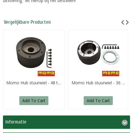
uitvoering. let hierop bij het bestellen!
Vergelijkbare Producten
Momo Hub stuurwiel - 48 tands
Momo Hub stuurwiel - 36 tands
133,50€
123,50€
Add To Cart
Add To Cart
Informatie