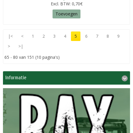
Excl. BTW: 0,70€
Toevoegen
|<
<
1
2
3
4
5
6
7
8
9
>
>|
65 - 80 van 151 (10 pagina's)
Informatie